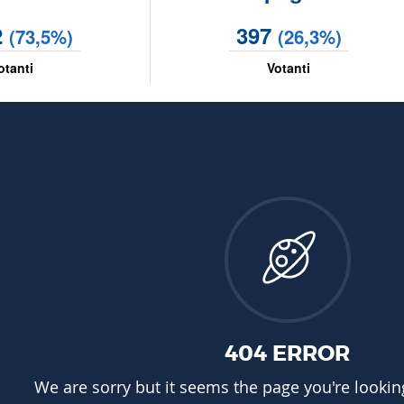
2
397
(73,5%)
(26,3%)
otanti
Votanti