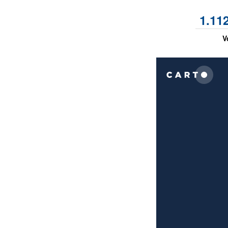
1.11
V