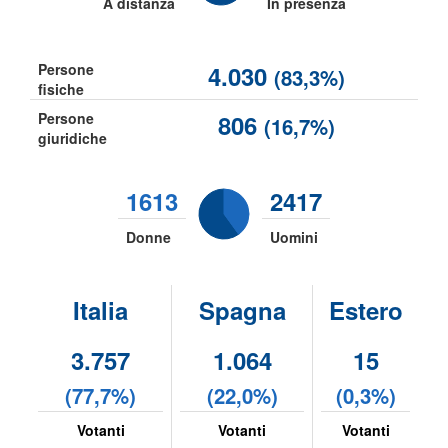
A distanza
In presenza
Persone
4.030
(83,3%)
fisiche
Persone
806
(16,7%)
giuridiche
1613
2417
Donne
Uomini
Italia
Spagna
Estero
3.757
1.064
15
(77,7%)
(22,0%)
(0,3%)
Votanti
Votanti
Votanti