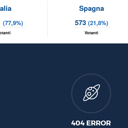
talia
Spagna
1
573
(77,9%)
(21,8%)
otanti
Votanti