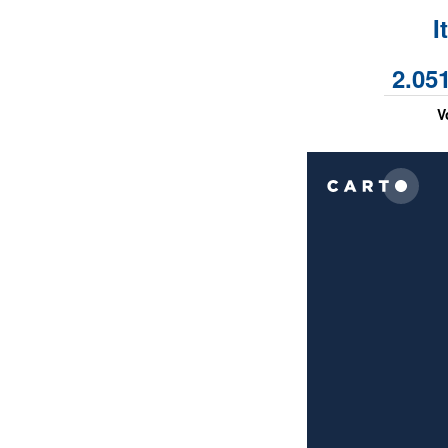
I
2.05
V