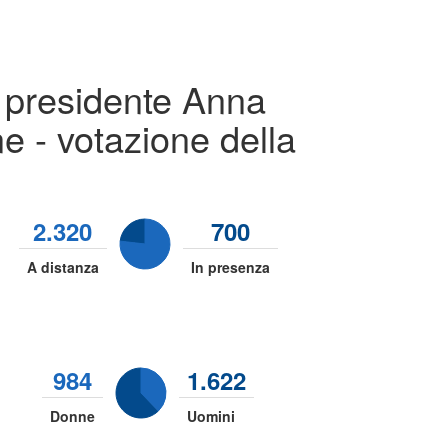
a presidente Anna
e - votazione della
2.320
700
A distanza
In presenza
984
1.622
Donne
Uomini