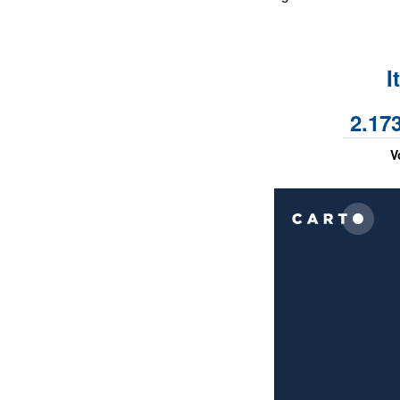
I
2.17
V