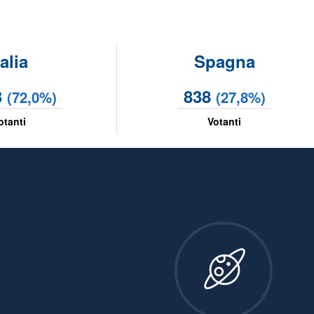
talia
Spagna
3
838
(72,0%)
(27,8%)
otanti
Votanti