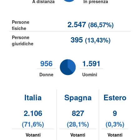
A distanza
In presenza
Persone
2.547
(86,57%)
fisiche
Persone
395
(13,43%)
giuridiche
956
1.591
Donne
Uomini
Italia
Spagna
Estero
2.106
827
9
(71,6%)
(28,1%)
(0,3%)
Votanti
Votanti
Votanti