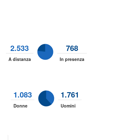
2.533
768
A distanza
In presenza
1.083
1.761
Donne
Uomini