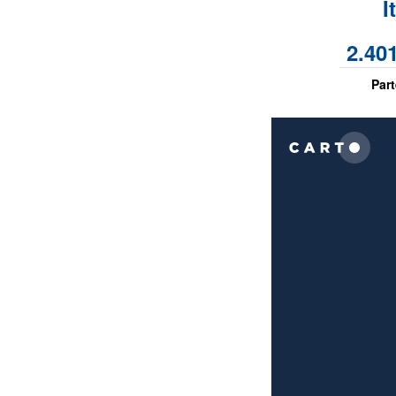
I
2.40
Part