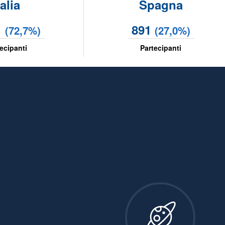
talia
Spagna
1
891
(72,7%)
(27,0%)
ecipanti
Partecipanti