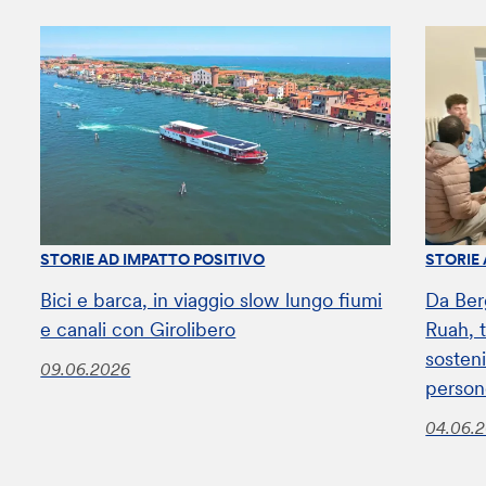
STORIE AD IMPATTO POSITIVO
STORIE
Bici e barca, in viaggio slow lungo fiumi
Da Ber
e canali con Girolibero
Ruah, t
sosteni
09.06.2026
perso
04.06.