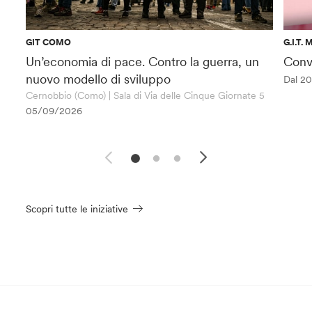
GIT COMO
G.I.T.
Un’economia di pace. Contro la guerra, un
Conv
nuovo modello di sviluppo
Dal 2
Cernobbio (Como) | Sala di Via delle Cinque Giornate 5
05/09/2026
Scopri tutte le iniziative