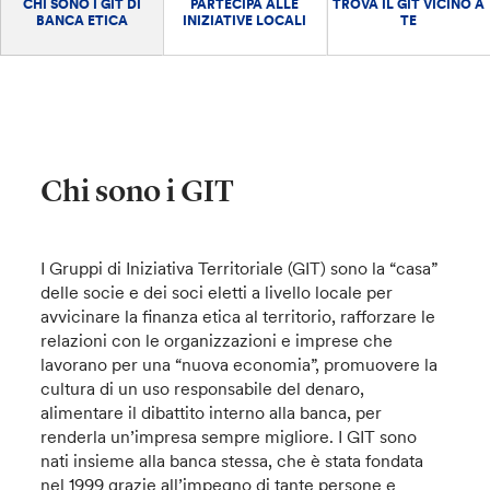
CHI SONO I GIT DI
PARTECIPA ALLE
TROVA IL GIT VICINO A
BANCA ETICA
INIZIATIVE LOCALI
TE
Chi sono i GIT
I Gruppi di Iniziativa Territoriale (GIT) sono la “casa”
delle socie e dei soci eletti a livello locale per
avvicinare la finanza etica al territorio, rafforzare le
relazioni con le organizzazioni e imprese che
lavorano per una “nuova economia”, promuovere la
cultura di un uso responsabile del denaro,
alimentare il dibattito interno alla banca, per
renderla un’impresa sempre migliore. I GIT sono
nati insieme alla banca stessa, che è stata fondata
nel 1999 grazie all’impegno di tante persone e