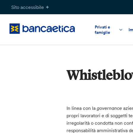
Salta
Sito accessibile
al
contenuto
Privati e
Im
famiglie
Whistlebl
In linea con la
governance
azie
propri lavoratori e di soggetti te
irregolarità o condotta non confo
responsabilità amministrativa de