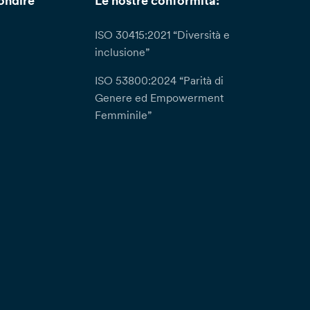
ondire
Le nostre conformità:
ISO 30415:2021 “Diversità e
inclusione”
ISO 53800:2024 “Parità di
Genere ed Empowerment
Femminile”