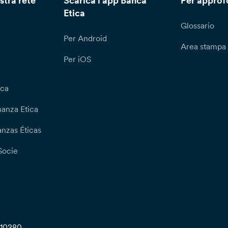
stra rete
Scarica l'app Banca
Per approf
Etica
Glossario
Per Android
Area stampa
Per iOS
ica
nanza Etica
nzas Éticas
Socie
710280