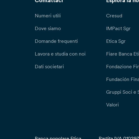
Contattaci
Esplora la no
Numeri utili
Cresud
Dove siamo
IMPact Sgr
Domande frequenti
Etica Sgr
Lavora e studia con noi
Fiare Banca Et
Dati societari
Fondazione Fi
Fundación Fina
Gruppi Soci e 
Valori
Banca popolare Etica
Partita IVA 01029