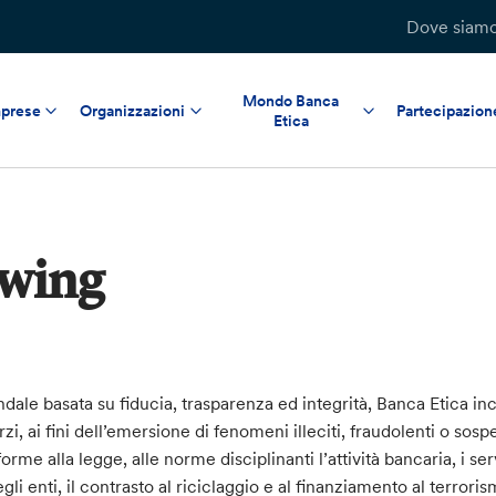
Dove siam
Mondo Banca
prese
Organizzazioni
Partecipazion
Etica
owing
ndale basata su fiducia, trasparenza ed integrità, Banca Etica in
rzi, ai fini dell’emersione di fenomeni illeciti, fraudolenti o sospet
rme alla legge, alle norme disciplinanti l’attività bancaria, i ser
gli enti, il contrasto al riciclaggio e al finanziamento al terror