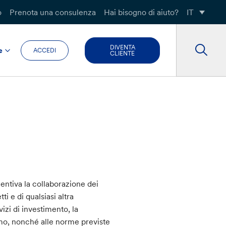
o
Prenota una consulenza
Hai bisogno di aiuto?
IT
DIVENTA
e
ACCEDI
CLIENTE
centiva la collaborazione dei
ti e di qualsiasi altra
vizi di investimento, la
ismo, nonché alle norme previste