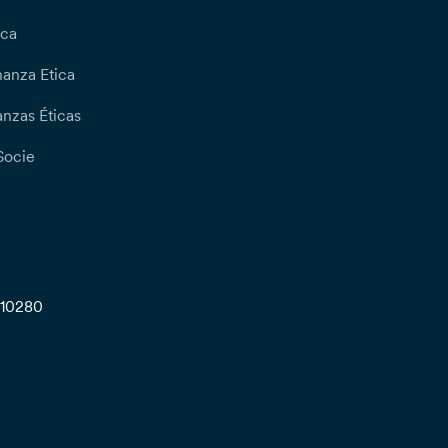
ica
nanza Etica
nzas Éticas
Socie
710280