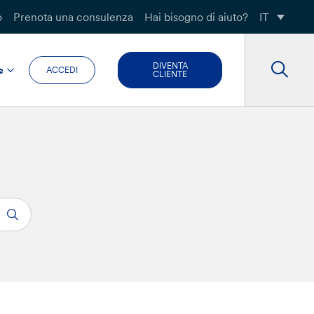
o
Prenota una consulenza
Hai bisogno di aiuto?
IT
DIVENTA
e
ACCEDI
CLIENTE