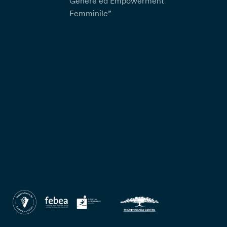
Genere ed Empowerment
Femminile”