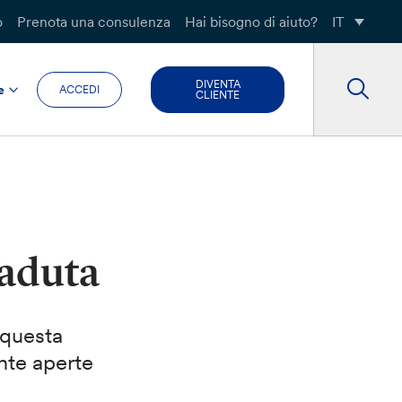
o
Prenota una consulenza
Hai bisogno di aiuto?
IT
DIVENTA
e
ACCEDI
CLIENTE
caduta
 questa
nte aperte