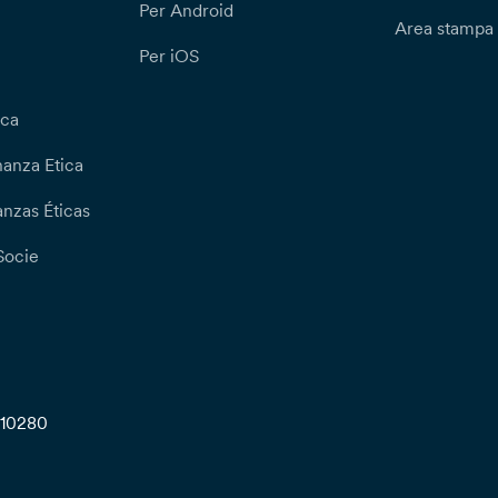
Per Android
Area stampa
Per iOS
ica
nanza Etica
nzas Éticas
Socie
710280