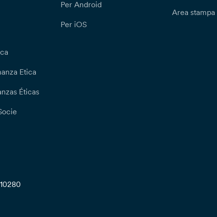
Per Android
Area stampa
Per iOS
ica
nanza Etica
nzas Éticas
Socie
710280