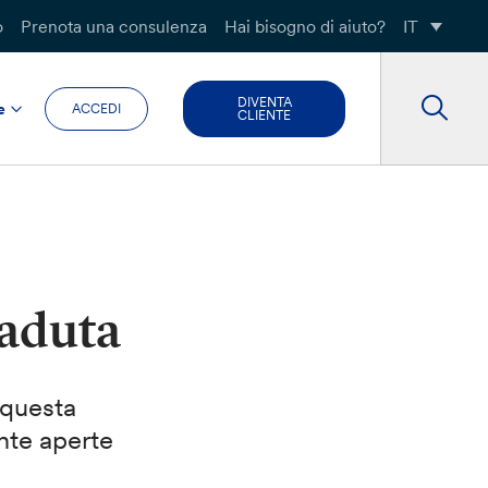
o
Prenota una consulenza
Hai bisogno di aiuto?
IT
DIVENTA
e
ACCEDI
CLIENTE
caduta
 questa
nte aperte