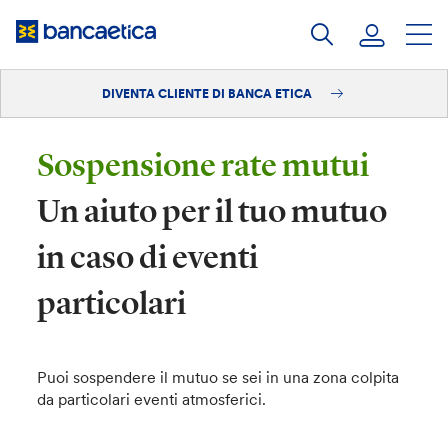
Salta
al
contenuto
DIVENTA CLIENTE DI BANCA ETICA
Accedi
Diventa cliente
Sospensione rate mutui
Un aiuto per il tuo mutuo
in caso di eventi
particolari
Puoi sospendere il mutuo se sei in una zona colpita
da particolari eventi atmosferici.