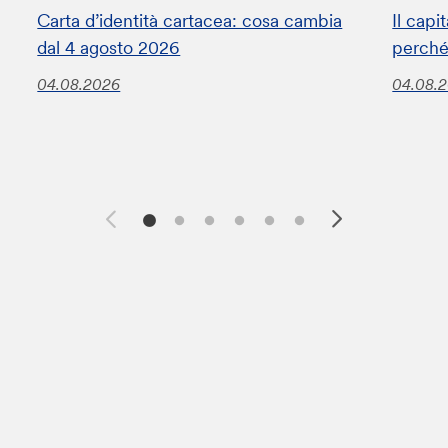
Carta d’identità cartacea: cosa cambia
Il capi
dal 4 agosto 2026
perché
04.08.2026
04.08.