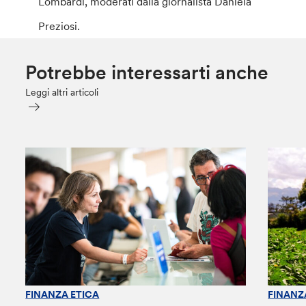
Lombardi, moderati dalla giornalista Daniela
Preziosi.
Potrebbe interessarti anche
Leggi altri articoli
FINANZA ETICA
FINANZ