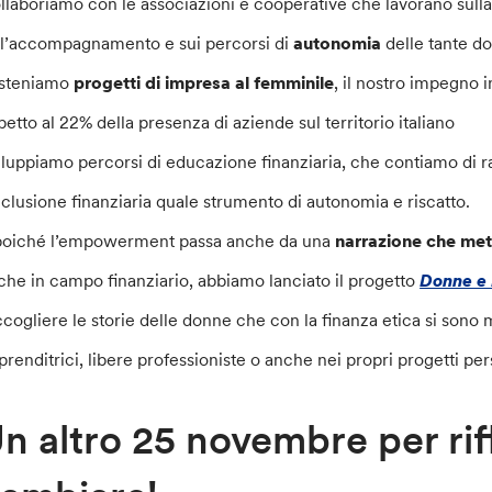
llaboriamo con le associazioni e cooperative che lavorano sull
ll’accompagnamento e sui percorsi di
autonomia
delle tante d
steniamo
progetti di impresa al femminile
, il nostro impegno i
spetto al 22% della presenza di aziende sul territorio italiano
iluppiamo percorsi di educazione finanziaria, che contiamo di 
inclusione finanziaria quale strumento di autonomia e riscatto.
poiché l’empowerment passa anche da una
narrazione che mett
che in campo finanziario, abbiamo lanciato il progetto
Donne e 
ccogliere le storie delle donne che con la finanza etica si sono 
prenditrici, libere professioniste o anche nei propri progetti per
n altro 25 novembre per ri