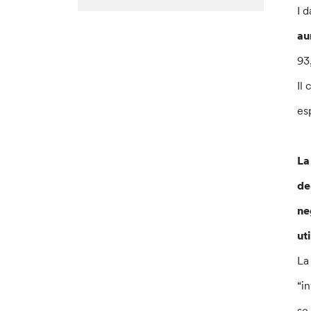
I 
au
93
Il
es
La
de
ne
ut
La
“i
se