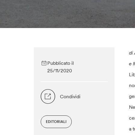
di
Pubblicato il
e 
25/11/2020
Li
no
ge
Condividi
Nel
ce
EDITORIALI
a t