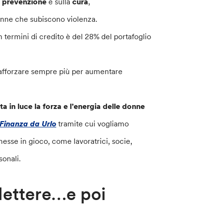
a
prevenzione
e sulla
cura
,
onne che subiscono violenza.
n termini di credito è del 28% del portafoglio
rafforzare sempre più per aumentare
a in luce la forza e l’energia delle donne
Finanza da Urlo
tramite cui vogliamo
messe in gioco, come lavoratrici, socie,
sonali.
flettere…e poi