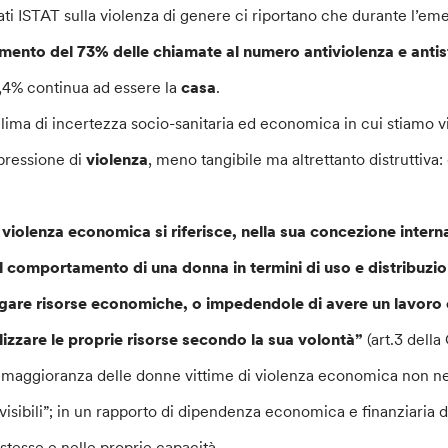
dati ISTAT sulla violenza di genere ci riportano che durante l’e
mento del 73% delle chiamate al numero antiviolenza e antis
,4% continua ad essere la
casa
.
 clima di incertezza socio-sanitaria ed economica in cui stiamo 
pressione di
violenza
, meno tangibile ma altrettanto distruttiva:
 violenza economica si riferisce, nella sua concezione intern
l comportamento di una donna in termini di uso e distribuzio
gare risorse economiche, o impedendole di avere un lavoro e 
ilizzare le proprie risorse secondo la sua volontà”
(art.3 dell
 maggioranza delle donne vittime di violenza economica non ne
nvisibili”; in un rapporto di dipendenza economica e finanziaria d
 stesse e nelle proprie capacità.