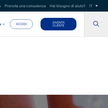
o
Prenota una consulenza
Hai bisogno di aiuto?
IT
DIVENTA
e
ACCEDI
CLIENTE