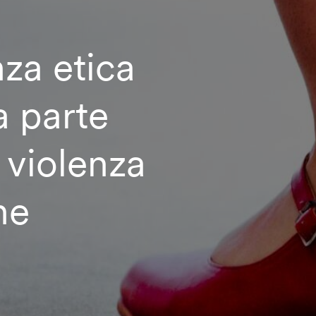
za etica
a parte
 violenza
ne