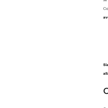
Co
av
Si
al
C