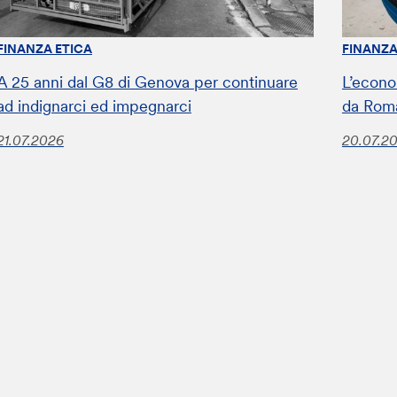
FINANZA ETICA
FINANZA
A 25 anni dal G8 di Genova per continuare
L’econo
ad indignarci ed impegnarci
da Roma 
21.07.2026
20.07.2