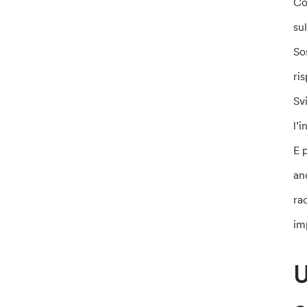
Co
su
So
ri
Sv
l’
E 
an
ra
im
U