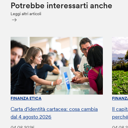
Potrebbe interessarti anche
Leggi altri articoli
FINANZA ETICA
FINANZ
Carta d’identità cartacea: cosa cambia
Il capi
dal 4 agosto 2026
perché
04.08.2026
04.08.