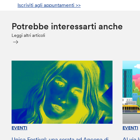
Iscriviti agli appuntamenti >>
Potrebbe interessarti anche
Leggi altri articoli
EVENTI
EVENTI
Unica Festival: una serata ad Ancona di
Al via