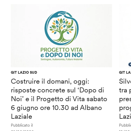
GIT LAZIO SUD
GIT L
Costruire il domani, oggi:
Sil
risposte concrete sul ‘Dopo di
tra
Noi’ e il Progetto di Vita sabato
pre
6 giugno ore 10.30 ad Albano
pro
Laziale
Laz
Pubblicato il
Pubblic