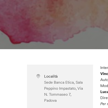
Inte
Vinc
Località
Auto
Sede Banca Etica, Sala
Mod
Peppino Impastato, Via
Luca
N. Tommaseo 7,
Dire
Padova
Per 