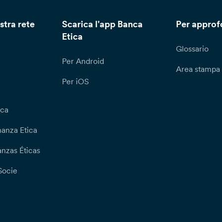
stra rete
Scarica l'app Banca
Per approf
Etica
Glossario
Per Android
Area stampa
Per iOS
ica
nanza Etica
nzas Éticas
Socie