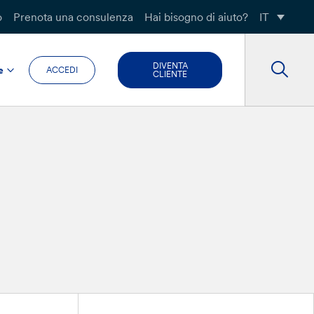
o
Prenota una consulenza
Hai bisogno di aiuto?
IT
DIVENTA
e
ACCEDI
CLIENTE