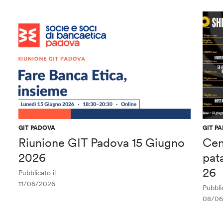
GIT PADOVA
GIT P
Riunione GIT Padova 15 Giugno
Cen
2026
pat
26
Pubblicato il
11/06/2026
Pubblic
08/06