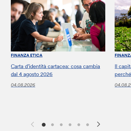
FINANZA ETICA
FINANZ
Carta d’identità cartacea: cosa cambia
Il capi
dal 4 agosto 2026
perché
04.08.2026
04.08.