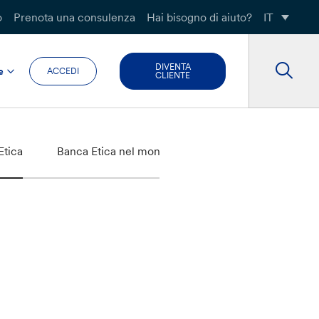
o
Prenota una consulenza
Hai bisogno di aiuto?
IT
DIVENTA
e
ACCEDI
CLIENTE
Etica
Banca Etica nel mondo