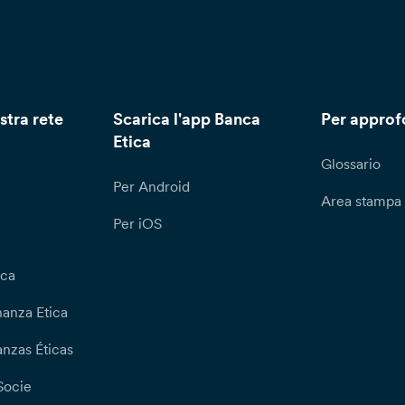
stra rete
Scarica l'app Banca
Per approf
Etica
Glossario
Per Android
Area stampa
Per iOS
ica
nanza Etica
nzas Éticas
Socie