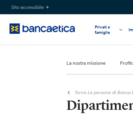
Salta
Sito accessibile
al
contenuto
Privati e
Im
famiglie
La nostra missione
Profil
Torna Le persone di Banca 
Dipartime