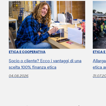
ETICA E COOPERATIVA
ETICA 
Socio o cliente? Ecco i vantaggi di una
Allarga
scelta 100% finanza etica
etica a
04.08.2026
31.07.2