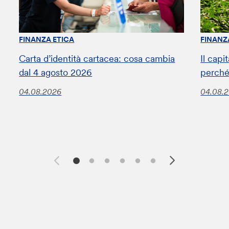
FINANZA ETICA
FINANZ
Carta d’identità cartacea: cosa cambia
Il capi
dal 4 agosto 2026
perché
04.08.2026
04.08.