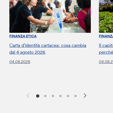
FINANZA ETICA
FINANZ
Carta d’identità cartacea: cosa cambia
Il capi
dal 4 agosto 2026
perché
04.08.2026
04.08.