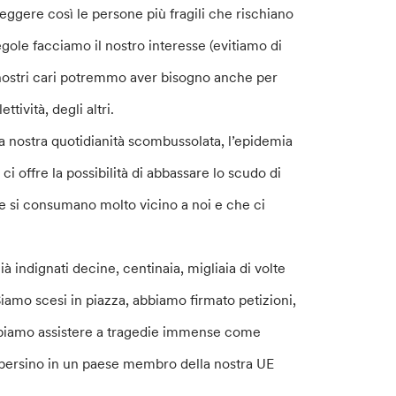
oteggere così le persone più fragili che rischiano
gole facciamo il nostro interesse (evitiamo di
 i nostri cari potremmo aver bisogno anche per
tività, degli altri.
lla nostra quotidianità scombussolata, l’epidemia
E ci offre la possibilità di abbassare lo scudo di
he si consumano molto vicino a noi e che ci
à indignati decine, centinaia, migliaia di volte
 Siamo scesi in piazza, abbiamo firmato petizioni,
bbiamo assistere a tragedie immense come
a e persino in un paese membro della nostra UE