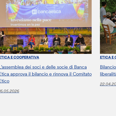
ETICA E COOPERATIVA
ETICA E
L’assemblea dei soci e delle socie di Banca
Bilanci
Etica approva il bilancio e rinnova il Comitato
liberali
Etico
22.04.2
16.05.2026