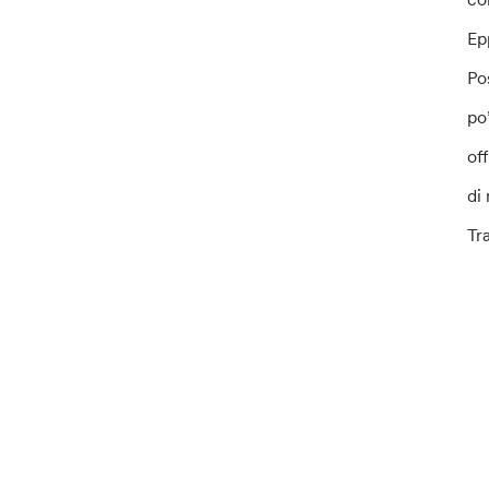
Ep
Po
po
off
di 
Tr