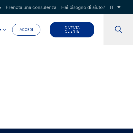
o
Prenota una consulenza
Hai bisogno di aiuto?
IT
DIVENTA
e
ACCEDI
CLIENTE