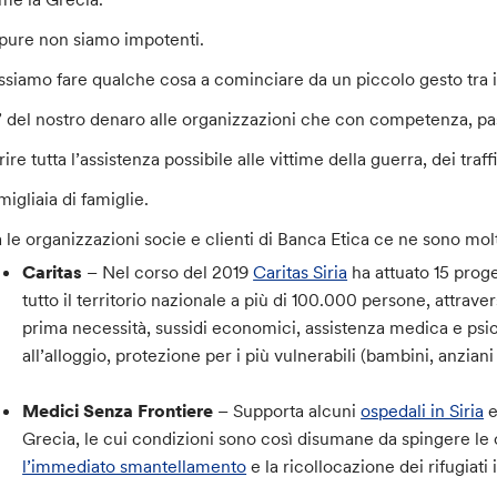
pure non siamo impotenti.
ssiamo fare qualche cosa a cominciare da un piccolo gesto tra i
’ del nostro denaro alle organizzazioni che con competenza, pa
rire tutta l’assistenza possibile alle vittime della guerra, dei traff
migliaia di famiglie.
a le organizzazioni socie e clienti di Banca Etica ce ne sono m
Caritas
– Nel corso del 2019
Caritas Siria
ha attuato 15 prog
tutto il territorio nazionale a più di 100.000 persone, attravers
prima necessità, sussidi economici, assistenza medica e psic
all’alloggio, protezione per i più vulnerabili (bambini, anzian
Medici Senza Frontiere
– Supporta alcuni
ospedali in Siria
e
Grecia, le cui condizioni sono così disumane da spingere le 
l’immediato smantellamento
e la ricollocazione dei rifugiati 