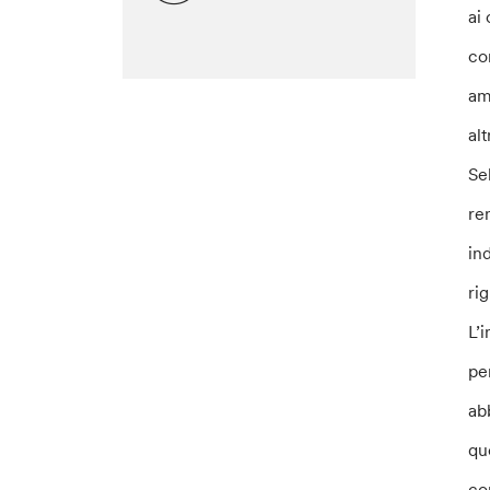
ai
co
am
alt
Se
re
in
rig
L’
pe
ab
qu
co