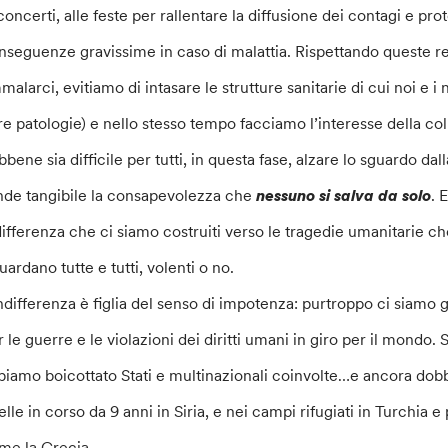
 concerti, alle feste per rallentare la diffusione dei contagi e pr
nseguenze gravissime in caso di malattia. Rispettando queste re
malarci, evitiamo di intasare le strutture sanitarie di cui noi e
re patologie) e nello stesso tempo facciamo l’interesse della collet
bbene sia difficile per tutti, in questa fase, alzare lo sguardo da
nde tangibile la consapevolezza che
nessuno si salva da solo
. 
differenza che ci siamo costruiti verso le tragedie umanitarie c
uardano tutte e tutti, volenti o no.
indifferenza è figlia del senso di impotenza: purtroppo ci siamo gi
r le guerre e le violazioni dei diritti umani in giro per il mondo.
biamo boicottato Stati e multinazionali coinvolte…e ancora do
elle in corso da 9 anni in Siria, e nei campi rifugiati in Turchi
me la Grecia.