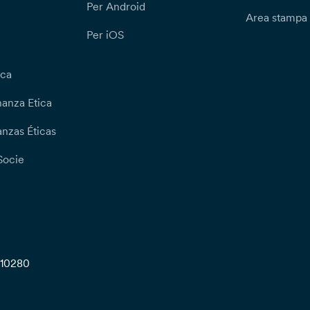
Per Android
Area stampa
Per iOS
ica
nanza Etica
nzas Éticas
Socie
710280