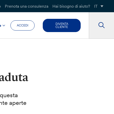
o
Prenota una consulenza
Hai bisogno di aiuto?
IT
DIVENTA
e
ACCEDI
CLIENTE
caduta
 questa
nte aperte