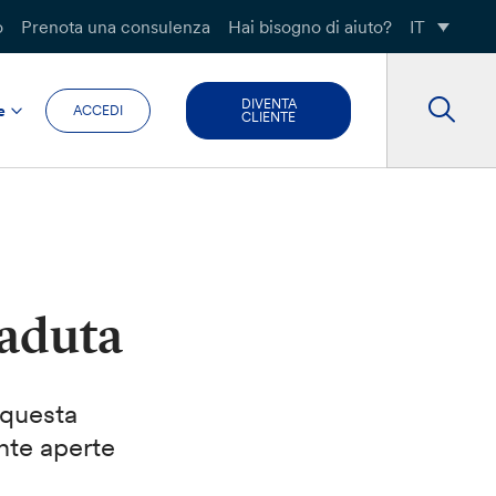
o
Prenota una consulenza
Hai bisogno di aiuto?
IT
DIVENTA
e
ACCEDI
CLIENTE
caduta
 questa
nte aperte