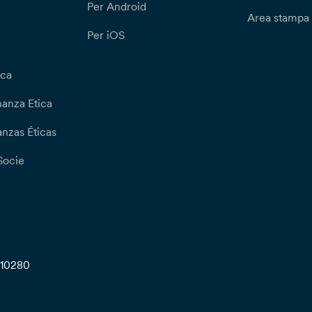
Per Android
Area stampa
Per iOS
ica
nanza Etica
nzas Éticas
Socie
710280