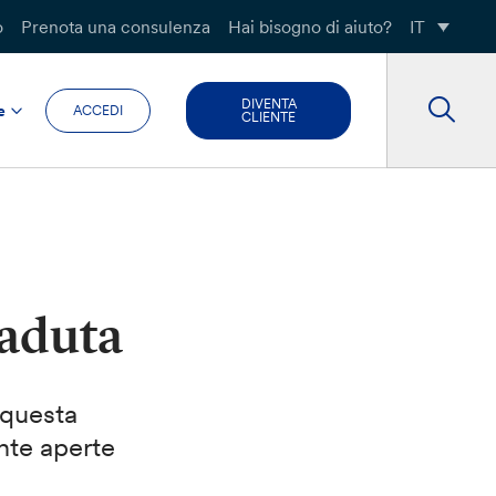
o
Prenota una consulenza
Hai bisogno di aiuto?
IT
DIVENTA
e
ACCEDI
CLIENTE
caduta
 questa
nte aperte