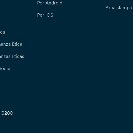
Per Android
Area stampa
Per iOS
ica
nanza Etica
nzas Éticas
Socie
710280