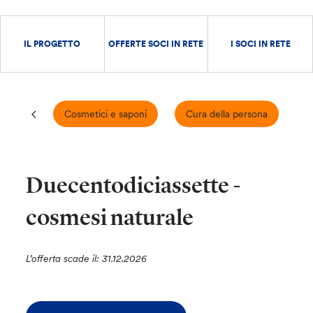
IL PROGETTO
OFFERTE SOCI IN RETE
I SOCI IN RETE
Cosmetici e saponi
Cura della persona
E
Duecentodiciassette -
cosmesi naturale
L’offerta scade il: 31.12.2026