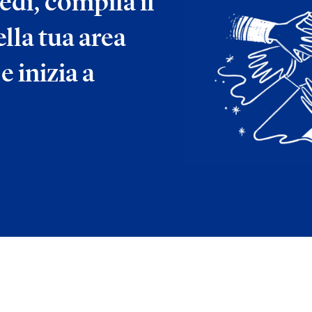
edi, compila il
lla tua area
e inizia a