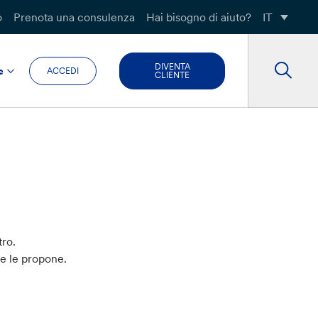
o
Prenota una consulenza
Hai bisogno di aiuto?
IT
DIVENTA
e
ACCEDI
CLIENTE
tro.
he le propone.