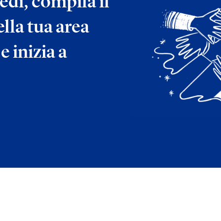
edi, compila il
lla tua area
e inizia a