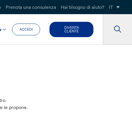
o
Prenota una consulenza
Hai bisogno di aiuto?
IT
DIVENTA
e
ACCEDI
CLIENTE
tro.
he le propone.