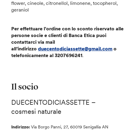
flower, cineole, citronellol, limonene, tocopherol,
geraniol
Per effettuare l’ordine con lo sconto riservato alle
persone socie e clienti di Banca Etica puoi
contattarci via mail
all’indirizzo
duecentodiciassette@gmail.com
o
telefonicamente al 3207696241
.
Il socio
DUECENTODICIASSETTE –
cosmesi naturale
Indirizzo:
Via Borgo Panni, 27, 60019 Senigallia AN