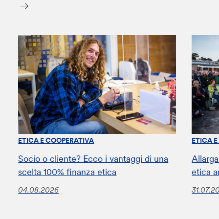
ETICA E COOPERATIVA
ETICA 
Socio o cliente? Ecco i vantaggi di una
Allarga
scelta 100% finanza etica
etica a
04.08.2026
31.07.2