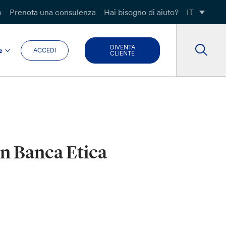
o
Prenota una consulenza
Hai bisogno di aiuto?
IT
DIVENTA
e
ACCEDI
CLIENTE
on Banca Etica