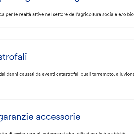
ca per le realtà attive nel settore dell’agricoltura sociale e/o bi
trofali
à dai danni causati da eventi catastrofali quali terremoto, alluvi
garanzie accessorie
te di assicurare gli automezzi che utilizzi per la tua attività