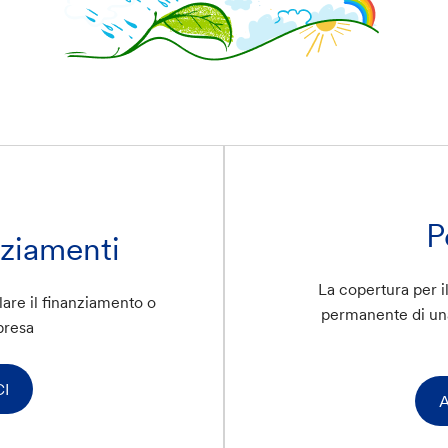
P
nziamenti
La copertura per il
lare il finanziamento o
permanente di una
mpresa
I