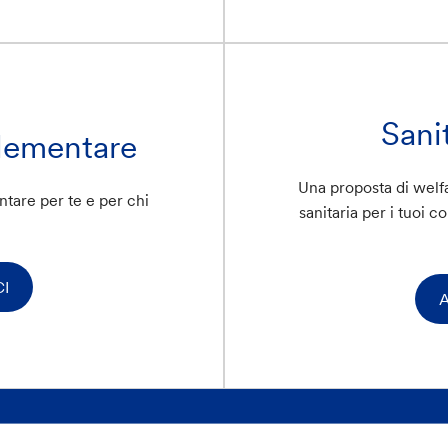
Sani
lementare
Una proposta di welfa
tare per te e per chi
sanitaria per i tuoi c
I