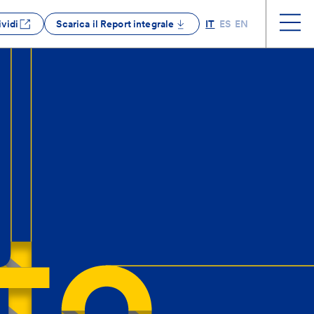
vidi
Scarica il Report integrale
IT
ES
EN