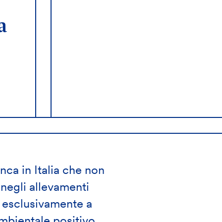
a
Leggi il Repor
integrale
 credito per
innovazione sociale
 ambientale
Scorri per approfondire
nca in Italia che non
, negli allevamenti
to esclusivamente a
mbientale positivo.