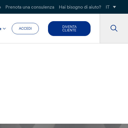
o
Prenota una consulenza
Hai bisogno di aiuto?
IT
DIVENTA
e
ACCEDI
CLIENTE