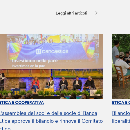
Leggi altri articoli
ETICA E COOPERATIVA
ETICA E
L’assemblea dei soci e delle socie di Banca
Bilanci
Etica approva il bilancio e rinnova il Comitato
liberali
Etico