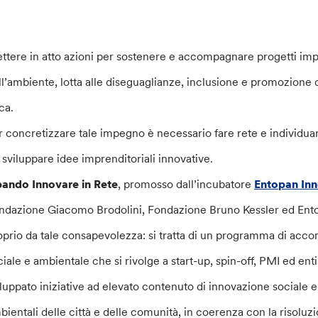
ttere in atto azioni per sostenere e accompagnare progetti impr
ll’ambiente, lotta alle diseguaglianze, inclusione e promozione de
ca.
r concretizzare tale impegno è necessario fare rete e individuar
r sviluppare idee imprenditoriali innovative.
 bando Innovare in Rete
, promosso dall’incubatore
Entopan Inn
ndazione Giacomo Brodolini, Fondazione Bruno Kessler ed Ent
oprio da tale consapevolezza: si tratta di un programma di acc
ciale e ambientale che si rivolge a start-up, spin-off, PMI ed ent
iluppato iniziative ad elevato contenuto di innovazione sociale e 
bientali delle città e delle comunità, in coerenza con la risolu