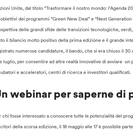
zioni Unite, dal titolo “Trasformare il nostro mondo: l’Agenda 2
i obiettivi dei programmi “Green New Deal” e “Next Generation
ospettiva delle grandi sfide delle transizioni tecnologiche, ver
sto il bilancio molto positivo della prima edizione e il grande int
gistrato numerose candidature, il bando, che si era chiuso il 30 ap
ne luglio, per consentire ad altre realtà innovative di avviare un 
ubatori e acceleratori, centri di ricerca e investitori qualificati.
n webinar per saperne di 
r chi fosse interessato a conoscere tutte le potenzialità del pr
ncitori della scorsa edizione, il 18 maggio alle 17 è possibile par