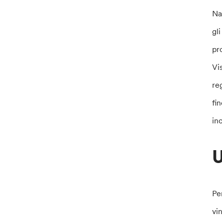
Na
gl
pr
Vi
re
fi
inc
U
Pe
vi