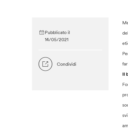
Me
Pubblicato il
de
14/05/2021
eti
Pe
fa
Condividi
Il
Fo
pr
so
sv
am