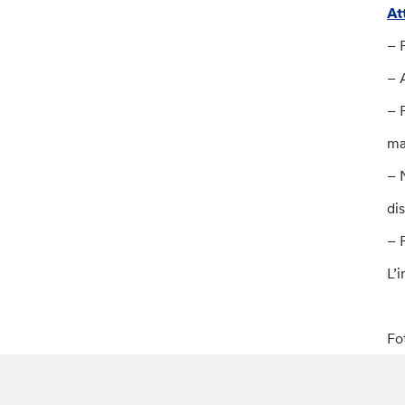
At
– 
– 
– 
ma
– 
di
– 
L’
Fo