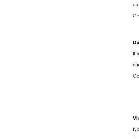
du
Co
Du
Il
da
Co
Vi
No