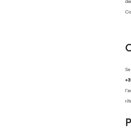
da
Co
C
Se
+3
l’
ri
P