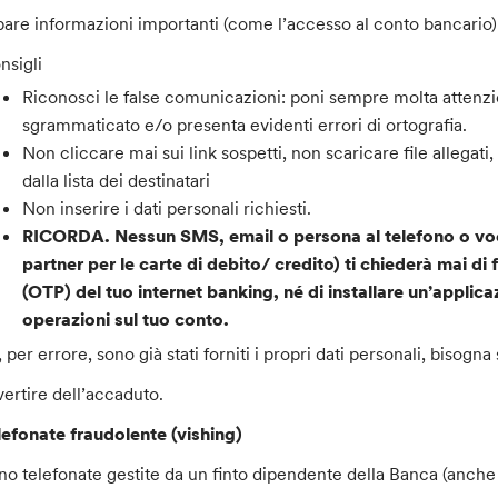
bare informazioni importanti (come l’accesso al conto bancario)
nsigli
Riconosci le false comunicazioni: poni sempre molta attenzio
sgrammaticato e/o presenta evidenti errori di ortografia.
Non cliccare mai sui link sospetti, non scaricare file allegati
dalla lista dei destinatari
Non inserire i dati personali richiesti.
RICORDA.
Nessun SMS, email o persona al telefono o voc
partner per le carte di debito/ credito) ti chiederà mai di 
(OTP) del tuo internet banking, né di installare un’applica
operazioni sul tuo conto.
, per errore, sono già stati forniti i propri dati personali, biso
vertire dell’accaduto.
lefonate fraudolente (vishing)
no telefonate gestite da un finto dipendente della Banca (anche