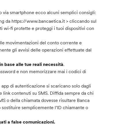
o via smartphone ecco alcuni semplici consigli:
ing da https://www.bancaetica.it > cliccando sul
i wi-fi protette e proteggi i tuoi dispositivi con
delle movimentazioni del conto corrente e
ente gli avvisi delle operazioni effettuate dal
in base alle tue reali necessità
.
assword e non memorizzare mai i codici di
e app di autenticazione si scaricano solo dagli
te link contenuti su SMS. Diffida sempre da chi
l’SMS o della chiamata dovesse risultare Banca
o sostituire semplicemente l’ID chiamante o
gati a false comunicazioni.