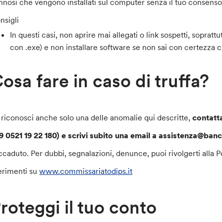
nnosi che vengono installati sul computer senza il tuo consenso
nsigli
In questi casi, non aprire mai allegati o link sospetti, sopratt
con .exe) e non installare software se non sai con certezza ch
osa fare in caso di truffa?
 riconosci anche solo una delle anomalie qui descritte,
contatta
9 0521 19 22 180) e scrivi subito una email a assistenza@ba
accaduto. Per dubbi, segnalazioni, denunce, puoi rivolgerti alla P
ferimenti su
www.commissariatodips.it
roteggi il tuo conto