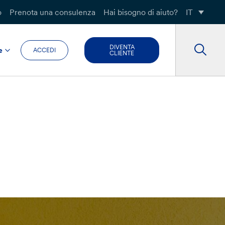
o
Prenota una consulenza
Hai bisogno di aiuto?
IT
DIVENTA
e
ACCEDI
CLIENTE