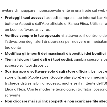
r evitare di incappare inconsapevolmente in una frode sul web 
Proteggi i tuoi accessi
: accedi sempre al tuo internet bank
bottone Accedi o dall’App ufficiale di Banca Etica. Utilizza ret
un buon software antivirus.
Verifica sempre le tue operazioni
: attraverso il controllo 
l’attivazione degli alert di sicurezza per ricevere immediatam
tuo conto
Modifica gli importi dei massimali dispositivi dei bonifici 
Tieni al sicuro i tuoi dati e i tuoi codici
: cambia spesso la p
accesso sui tuoi dispositivi.
Scarica app o software solo dagli store ufficiali
. Le nostr
store ufficiali (Apple store, Google play store) e non median
ti chiede dati sensibili di accesso, anche se il mittente del
Etica o Nexi. Con le moderne tecnologie, i truffatori posson
scrivente!
Non cliccare mai sui link sospetti e non scaricare file alle