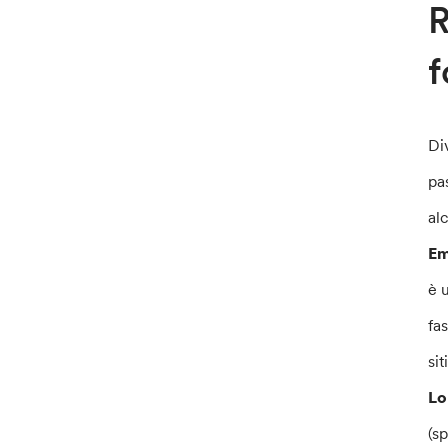
R
f
Di
pa
al
Em
è u
fa
sit
Lo
(s