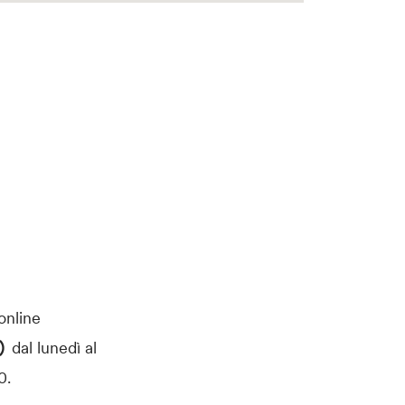
 online
0)
dal lunedì al
0.