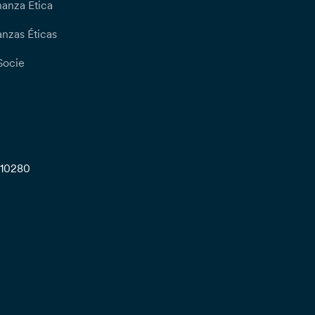
nanza Etica
nzas Éticas
Socie
710280