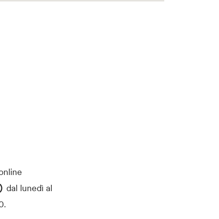
 online
0)
dal lunedì al
0.