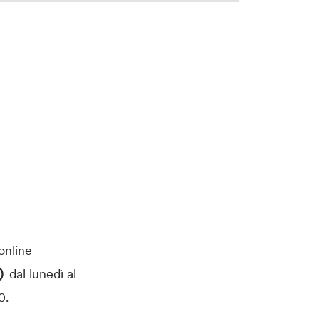
 online
0)
dal lunedì al
0.