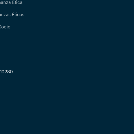
nanza Etica
nzas Éticas
Socie
710280