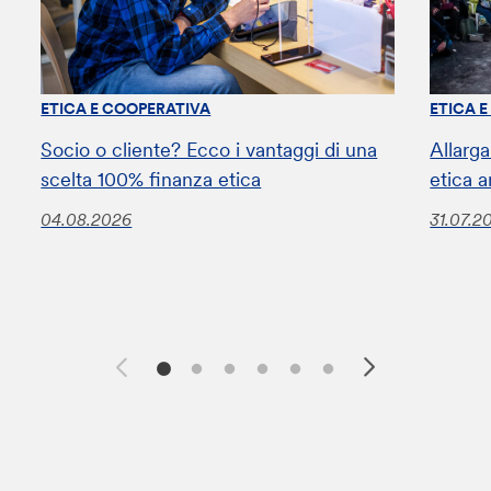
ETICA E COOPERATIVA
ETICA 
Socio o cliente? Ecco i vantaggi di una
Allarga
scelta 100% finanza etica
etica a
04.08.2026
31.07.2