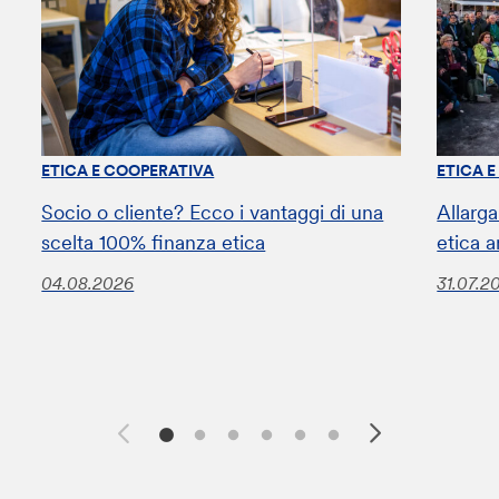
ETICA E COOPERATIVA
ETICA 
Socio o cliente? Ecco i vantaggi di una
Allarga
scelta 100% finanza etica
etica a
04.08.2026
31.07.2