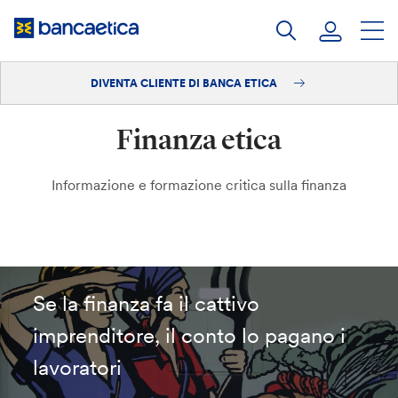
Salta
al
contenuto
DIVENTA CLIENTE DI BANCA ETICA
Accedi
Finanza etica
Diventa cliente
Informazione e formazione critica sulla finanza
Se la finanza fa il cattivo
imprenditore, il conto lo pagano i
lavoratori