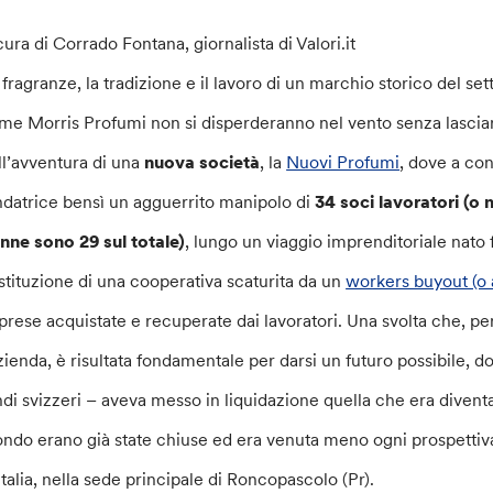
cura di Corrado Fontana, giornalista di Valori.it
 fragranze, la tradizione e il lavoro di un marchio storico del se
me Morris Profumi non si disperderanno nel vento senza lasciar 
ll’avventura di una
nuova società
, la
Nuovi Profumi
, dove a con
ndatrice bensì un agguerrito manipolo di
34 soci lavoratori (o 
nne sono 29 sul totale)
, lungo un viaggio imprenditoriale nato
stituzione di una cooperativa scaturita da un
workers buyout (o
prese acquistate e recuperate dai lavoratori. Una svolta che, per
azienda, è risultata fondamentale per darsi un futuro possibile, d
ndi svizzeri – aveva messo in liquidazione quella che era diventa
ndo erano già state chiuse ed era venuta meno ogni prospettiva
 Italia, nella sede principale di Roncopascolo (Pr).