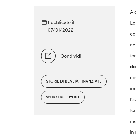
A 
Pubblicato il
Le
07/01/2022
co
ne
fo
Condividi
do
co
STORIE DI REALTÀ FINANZIATE
im
WORKERS BUYOUT
l’
fo
mo
in