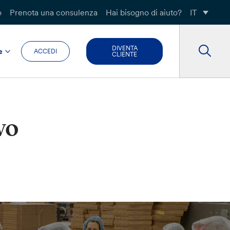
o
Prenota una consulenza
Hai bisogno di aiuto?
IT
DIVENTA
e
ACCEDI
CLIENTE
vo