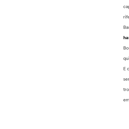
ca
ri
Ba
ha
Bo
qu
E 
se
tr
em