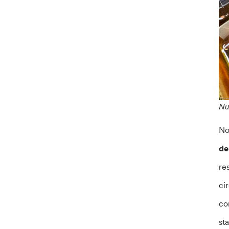
Nu
No
de
re
ci
co
st