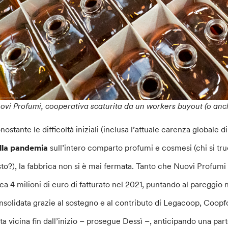
ovi Profumi, cooperativa scaturita da un workers buyout (o an
nostante le difficoltà iniziali (inclusa l’attuale carenza globale 
lla pandemia
sull’intero comparto profumi e cosmesi (chi si tr
sto?), la fabbrica non si è mai fermata. Tanto che Nuovi Profumi
rca 4 milioni di euro di fatturato nel 2021, puntando al pareggio 
nsolidata grazie al sostegno e al contributo di Legacoop, Coopfo
ata vicina fin dall’inizio – prosegue Dessì –, anticipando una pa