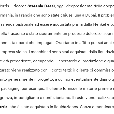
orris – ricorda
Stefania Dessì
, oggi vicepresidente della coope
rmania, in Francia che sono state chiuse, una a Dubai. Il proble
’azienda padronale ad essere acquistata prima dalla Henkel e po
ello trascorso è stato sicuramente un processo doloroso, soprat
 anni, sia operai che impiegati. Ora siamo in affitto per sei anni
’impresa vicina. I macchinari sono stati acquistati dalla liquida
attività precedente, occupando il laboratorio di produzione e qua
tturato viene realizzato con il conto terzi: il cliente ci commissi
rnito generalmente il progetto, a cui noi eventualmente diamo q
l packaging, per esempio. Il cliente fornisce le materie prime e 
agranza, imbottigliamo e confezioniamo. Il resto viene realizzat
rris
, che è stato acquistato in liquidazione». Senza dimenticar