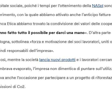
pitale sociale, poiché i tempi per l’ottenimento della
NASpI
sono 
ferimento, con la quale abbiamo attivato anche l’anticipo fatture p
nca Etica abbiamo trovato la condivisione dei valori delle coope
nno fatto tutto il possibile per darci una mano
». D’altra parte
logna, sottolinea «forza e motivazione dei soci lavoratori, uniti o
indi responsabili dell’impresa».
così, mentre la società
lancia nuovi prodotti
e i lavoratori cerca
mbrava evaporato, l’impresa non dimentica di puntare sull’utiliz
ova anche l’occasione per partecipare a un progetto di riforesta
issioni di Co2.