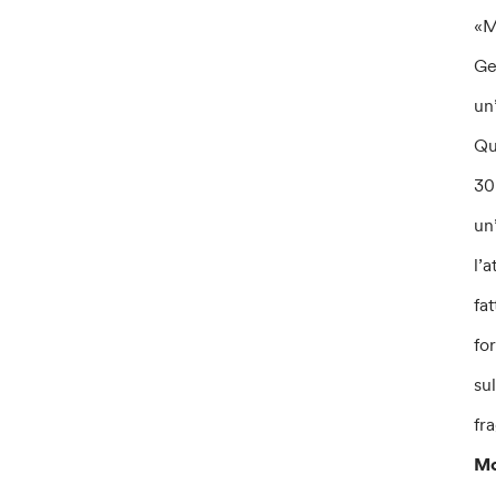
«M
Ge
un
Qu
30
un
l’
fa
fo
su
fr
Mo