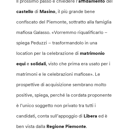
Il prossimo passo è chiedere l’
affidamento
del
castello
di
Masino
, il più grande bene
confiscato del Piemonte, sottratto alla famiglia
mafiosa Galasso. «Vorremmo riqualificarlo –
spiega Peduzzi – trasformandolo in una
location per la celebrazione di
matrimonio
equi
e
solidali
, visto che prima era usato per i
matrimoni e le celebrazioni mafiose». Le
prospettive di acquisizione sembrano molto
positive, spiega, perché la cordata proponente
è l’unico soggetto non privato tra tutti i
candidati, conta sull’appoggio di
Libera
ed è
ben vista dalla
Regione Piemonte
.