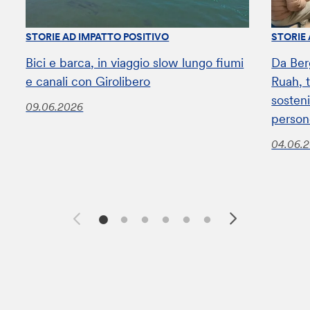
STORIE AD IMPATTO POSITIVO
STORIE
Bici e barca, in viaggio slow lungo fiumi
Da Ber
e canali con Girolibero
Ruah, t
sosteni
09.06.2026
perso
04.06.