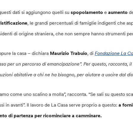
questi dati si aggiungono quelli su
spopolamento
e
aumento
d
ristificazione
, le grandi percentuali di famiglie indigenti che as
sidenti di origine straniera, che non sempre hanno strumenti per
ppure la casa – dichiara
Maurizio Trabuio
, di
Fondazione La C
sso per un percorso di emancipazione”. Per questo, racconta, il l
luzioni abitative a chi ne ha bisogno, per aiutare a uscire dal di
iamo come uno scalino a molla”, racconta. “Se sali su questo scalin
ssi in avanti”. Il lavoro de La Casa serve proprio a questo:
a forn
nto di partenza per ricominciare a camminare.