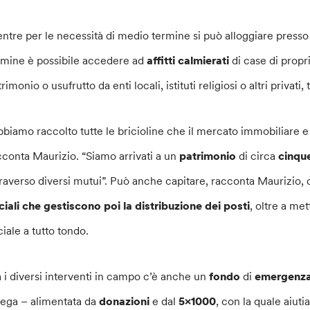
ntre per le necessità di medio termine si può alloggiare presso 
rmine è possibile accedere ad
affitti calmierati
di case di propri
rimonio o usufrutto da enti locali, istituti religiosi o altri privati
bbiamo raccolto tutte le bricioline che il mercato immobiliare e 
cconta Maurizio. “Siamo arrivati a un
patrimonio
di circa
cinque
traverso diversi mutui”. Può anche capitare, racconta Maurizio, ch
ciali che gestiscono poi la distribuzione dei posti
, oltre a m
ciale a tutto tondo.
a i diversi interventi in campo c’è anche un
fondo
di
emergenz
iega – alimentata da
donazioni
e dal
5×1000
, con la quale aiut