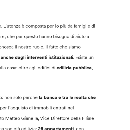
e. L’utenza è composta per lo più da famiglie di
are, che per questo hanno bisogno di aiuto a
osca il nostro ruolo, il fatto che siamo
anche dagli interventi istituzionali
. Esiste un
la casa: oltre agli edifici di
edilizia pubblica
,
so: non solo perché
la banca è tra le realtà che
er l’acquisto di immobili entrati nel
to Matteo Gianella, Vice Direttore della Filiale
a società edilizia:
28 appartamenti
, con