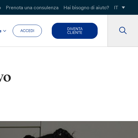
o
Prenota una consulenza
Hai bisogno di aiuto?
IT
DIVENTA
e
ACCEDI
CLIENTE
vo