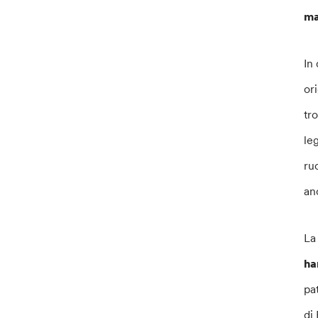
ma
In
or
tr
le
ru
an
La
ha
pa
di