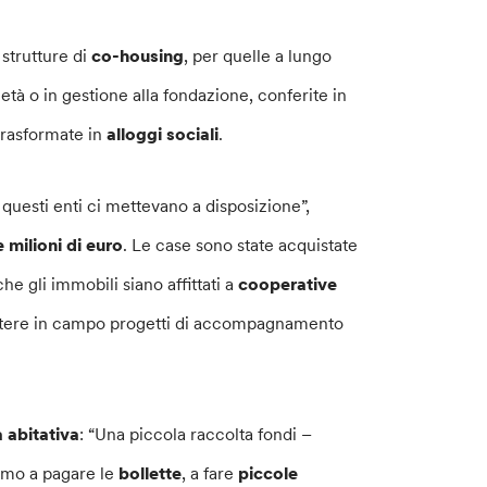
strutture di
co-housing
, per quelle a lungo
età o in gestione alla fondazione, conferite in
, trasformate in
alloggi sociali
.
questi enti ci mettevano a disposizione”,
 milioni di euro
. Le case sono state acquistate
e gli immobili siano affittati a
cooperative
ettere in campo progetti di accompagnamento
a
abitativa
: “Una piccola raccolta fondi –
iamo a pagare le
bollette
, a fare
piccole