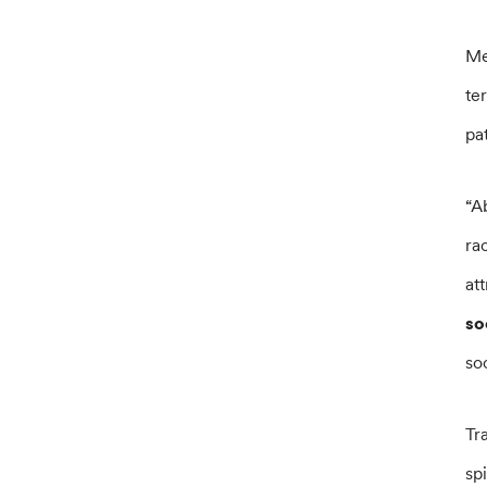
Me
te
pat
“A
ra
at
so
so
Tr
sp