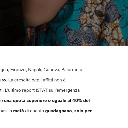
ogna, Firenze, Napoli, Genova, Palermo e
uro
. La crescita degli affitti non è
i. L’ultimo report ISTAT sull’emergenza
tto
una quota superiore o uguale al 40% del
uasi la
metà
di quanto
guadagnano
,
solo per