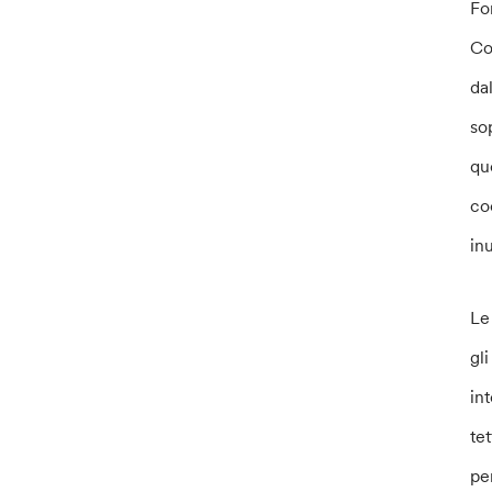
Fo
Co
da
so
qu
co
in
Le
gl
in
tet
pe