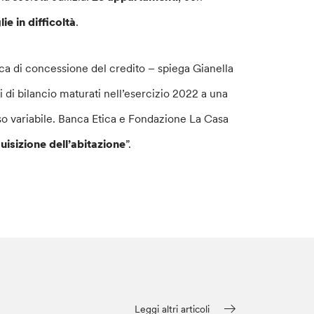
ie in difficoltà
.
ica di concessione del credito – spiega Gianella
i di bilancio maturati nell’esercizio 2022 a una
asso variabile. Banca Etica e Fondazione La Casa
uisizione dell’abitazione
”.
Leggi altri articoli