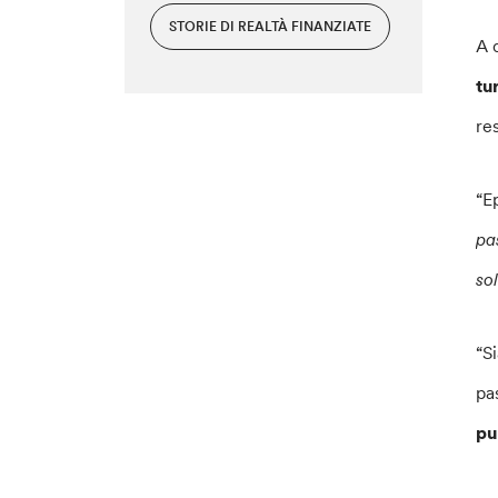
STORIE DI REALTÀ FINANZIATE
A 
tu
re
“E
pa
so
“S
pa
pu