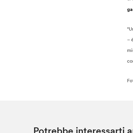
ga
“U
– è
mi
co
Fo
Potrebbe interessarti 