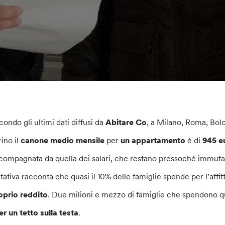
condo gli ultimi dati diffusi da
Abitare Co
, a Milano, Roma, Bol
rino il
canone medio mensile
per
un
appartamento
è di
945 e
compagnata da quella dei salari, che restano pressoché immutat
itativa racconta che quasi il 10% delle famiglie spende per l’affi
oprio reddito
. Due milioni e mezzo di famiglie che spendono q
er un tetto sulla testa
.