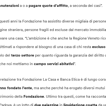
nutenzioni
a o a
pagare quote d’affitto
, a seconda dei casi”.
 questi anni la Fondazione ha assistito diverse migliaia di person
igine straniera, persone fragili ed escluse dal mercato immobili
ovare una casa. “L’ambizione è che anche la Regione Veneto ricon
gittimati a rispondere al bisogno di una casa di chi resta
escluso 
olo del
terzo settore
per quanto riguarda la garanzia del diritto al
che noi mettiamo in
campo servizi abitativi
”.
 relazione tra Fondazione La Casa e Banca Etica è di lungo cor
nno fondato l’ente
, ma anche perché ha erogato diversi mutui p
trimonio della
Fondazione
. Ultimo tra questi, come ha racconta
 Padova, è un lotto di
due palazzine
in
liquidazione coatta
da un