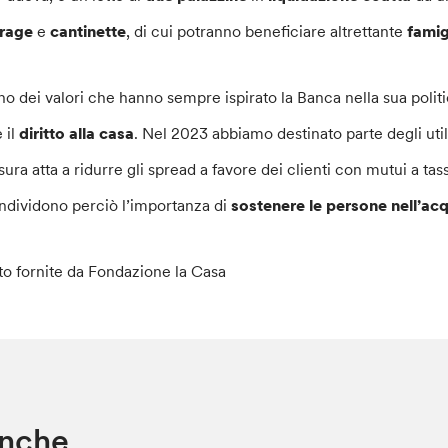
rage
e
cantinette
, di cui potranno beneficiare altrettante
famigl
no dei valori che hanno sempre ispirato la Banca nella sua polit
 il
diritto
alla
casa
. Nel 2023 abbiamo destinato parte degli util
sura atta a ridurre gli spread a favore dei clienti con mutui a t
ndividono perciò l’importanza di
sostenere le persone nell’acq
to fornite da Fondazione la Casa
anche