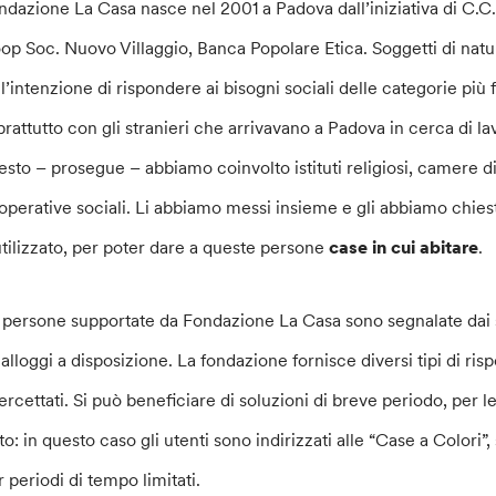
ndazione La Casa nasce nel 2001 a Padova dall’iniziativa di C.C.I
op Soc. Nuovo Villaggio, Banca Popolare Etica. Soggetti di nat
ll’intenzione di rispondere ai bisogni sociali delle categorie più
prattutto con gli stranieri che arrivavano a Padova in cerca di 
esto – prosegue – abbiamo coinvolto istituti religiosi, camere d
operative sociali. Li abbiamo messi insieme e gli abbiamo chies
utilizzato, per poter dare a queste persone
case in cui abitare
.
 persone supportate da Fondazione La Casa sono segnalate dai s
i alloggi a disposizione. La fondazione fornisce diversi tipi di ris
tercettati. Si può beneficiare di soluzioni di breve periodo, per 
to: in questo caso gli utenti sono indirizzati alle “Case a Colori”
r periodi di tempo limitati.