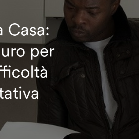
a Casa:
curo per
ficoltà
tativa