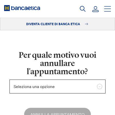
Salta
al
contenuto
DIVENTA CLIENTE DI BANCA ETICA
Accedi
Diventa cliente
Per quale motivo vuoi
annullare
l'appuntamento?
ANNULLA APPUNTAMENTO