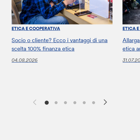
ETICA E COOPERATIVA
ETICA 
Socio o cliente? Ecco i vantaggi di una
Allarga
scelta 100% finanza etica
etica a
04.08.2026
31.07.2