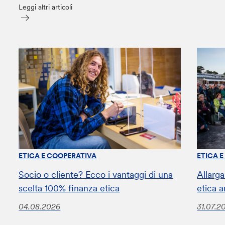
Leggi altri articoli
ETICA E COOPERATIVA
ETICA 
Socio o cliente? Ecco i vantaggi di una
Allarga
scelta 100% finanza etica
etica a
04.08.2026
31.07.2