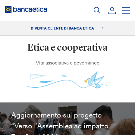
Salta
al
contenuto
DIVENTA CLIENTE DI BANCA ETICA
Accedi
Etica e cooperativa
Diventa cliente
Vita associativa e governance
Aggiornamento sul progetto
“Verso l’Assemblea ad impatto